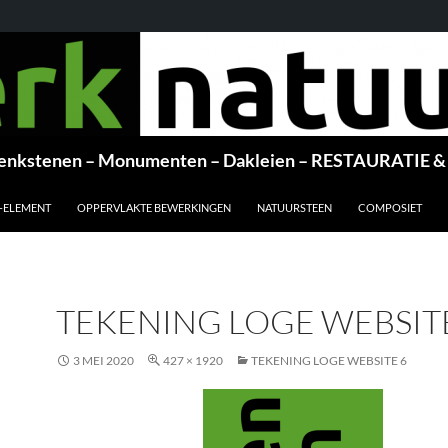
nkstenen – Monumenten – Dakleien – RESTAURATI
-ELEMENT
OPPERVLAKTE BEWERKINGEN
NATUURSTEEN
COMPOSIET
TEKENING LOGE WEBSIT
3 MEI 2020
427 × 1920
TEKENING LOGE WEBSITE 6