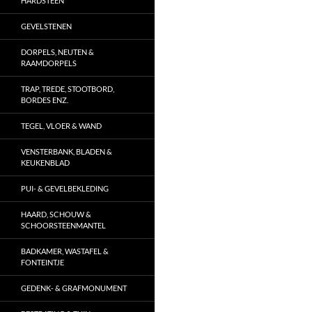
HARDSTEEN
GEVELSTENEN
DORPELS, NEUTEN &
RAAMDORPELS
TRAP, TREDE, STOOTBORD,
BORDES ENZ.
TEGEL, VLOER & WAND
VENSTERBANK, BLADEN &
KEUKENBLAD
PUI- & GEVELBEKLEDING
HAARD, SCHOUW &
SCHOORSTEENMANTEL
BADKAMER, WASTAFEL &
FONTEINTJE
GEDENK- & GRAFMONUMENT