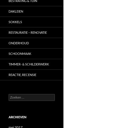
BESTRATING & TUIN
DAKLEIEN
SOKKELS
RESTAURATIE – RENOVATIE
ONDERHOUD
SCHOONMAAK
TIMMER- & SCHILDERWERK
REACTIE, RECENSIE
Zoeken
naar:
ARCHIEVEN
mei 2017