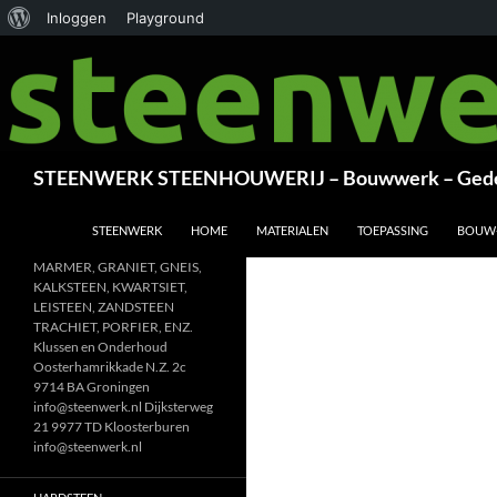
Over
Inloggen
Playground
Ga
WordPress
naar
de
inhoud
Zoeken
STEENWERK STEENHOUWERIJ – Bouwwerk – Gede
STEENWERK
HOME
MATERIALEN
TOEPASSING
BOUW
MARMER, GRANIET, GNEIS,
KALKSTEEN, KWARTSIET,
LEISTEEN, ZANDSTEEN
TRACHIET, PORFIER, ENZ.
Klussen en Onderhoud
Oosterhamrikkade N.Z. 2c
9714 BA Groningen
info@steenwerk.nl Dijksterweg
21 9977 TD Kloosterburen
info@steenwerk.nl