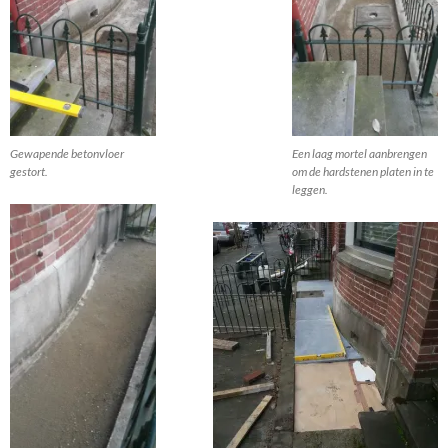
Gewapende betonvloer
Een laag mortel aanbrengen
gestort.
om de hardstenen platen in te
leggen.