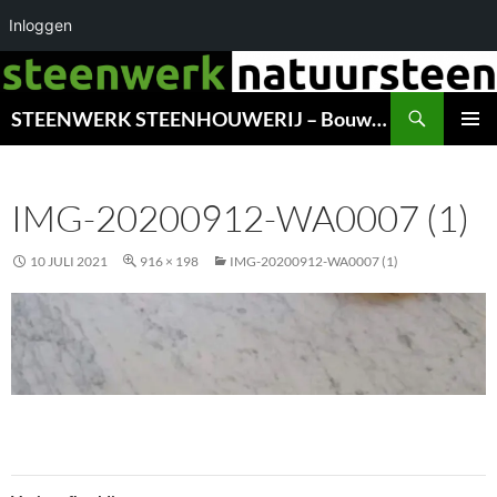
Inloggen
Ga
naar
Zoeken
de
STEENWERK STEENHOUWERIJ – Bouwwerk – Gedenkstenen – Monumenten – Dakleien – RESTAURATIE & ONDERHOUD – GRONINGEN
inhoud
PRIMAI
MENU
IMG-20200912-WA0007 (1)
10 JULI 2021
916 × 198
IMG-20200912-WA0007 (1)