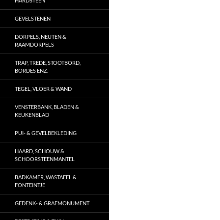
HARDSTEEN
GEVELSTENEN
DORPELS, NEUTEN &
RAAMDORPELS
TRAP, TREDE, STOOTBORD,
BORDES ENZ.
TEGEL, VLOER & WAND
VENSTERBANK, BLADEN &
KEUKENBLAD
PUI- & GEVELBEKLEDING
HAARD, SCHOUW &
SCHOORSTEENMANTEL
BADKAMER, WASTAFEL &
FONTEINTJE
GEDENK- & GRAFMONUMENT