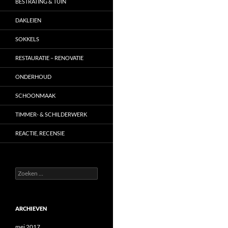
BESTRATING & TUIN
DAKLEIEN
SOKKELS
RESTAURATIE – RENOVATIE
ONDERHOUD
SCHOONMAAK
TIMMER- & SCHILDERWERK
REACTIE, RECENSIE
Zoeken
naar:
ARCHIEVEN
mei 2017