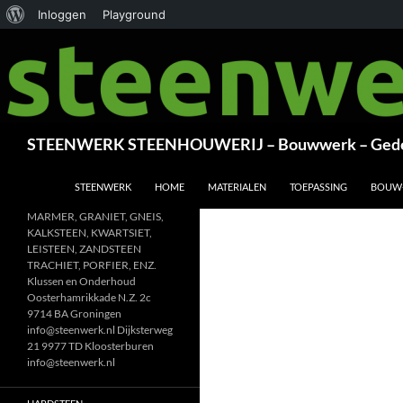
Over
Inloggen
Playground
Ga
WordPress
naar
de
inhoud
Zoeken
STEENWERK STEENHOUWERIJ – Bouwwerk – Gede
STEENWERK
HOME
MATERIALEN
TOEPASSING
BOUW
MARMER, GRANIET, GNEIS,
KALKSTEEN, KWARTSIET,
LEISTEEN, ZANDSTEEN
TRACHIET, PORFIER, ENZ.
Klussen en Onderhoud
Oosterhamrikkade N.Z. 2c
9714 BA Groningen
info@steenwerk.nl Dijksterweg
21 9977 TD Kloosterburen
info@steenwerk.nl