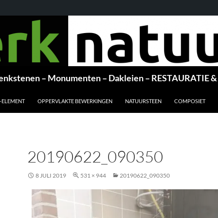
nkstenen – Monumenten – Dakleien – RESTAURATI
-ELEMENT
OPPERVLAKTE BEWERKINGEN
NATUURSTEEN
COMPOSIET
20190622_090350
8 JULI 2019
531 × 944
20190622_090350